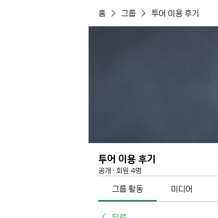
홈
그룹
투어 이용 후기
투어 이용 후기
공개
·
회원 4명
그룹 활동
미디어
뒤로