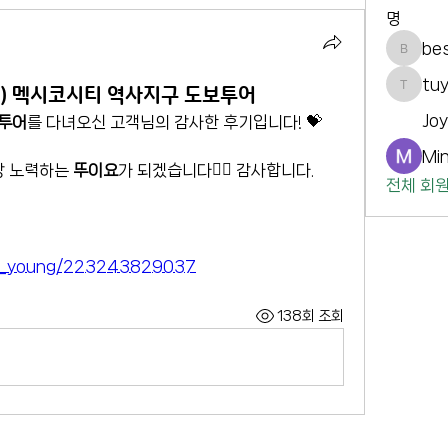
명
be
best_9
tu
행) 멕시코시티 역사지구 도보투어
tuyyot
Jo
투어
를 다녀오신 고객님의 감사한 후기입니다! 💝
Min
상 노력하는 
뚜이요
가 되겠습니다🙇‍♀️ 감사합니다.
전체 회원
____young/223243829037
138회 조회