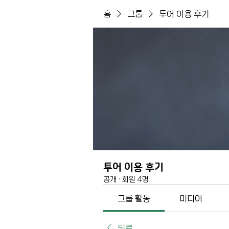
홈
그룹
투어 이용 후기
투어 이용 후기
공개
·
회원 4명
그룹 활동
미디어
뒤로