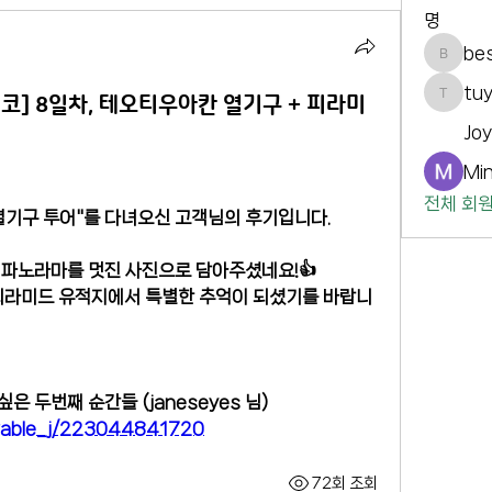
명
be
best_9
tu
시코] 8일차, 테오티우아칸 열기구 + 피라미
tuyyot
Jo
Min
전체 회원
열기구 투어"를 다녀오신 고객님의 후기입니다. 
 파노라마를 멋진 사진으로 담아주셨네요!👍
 피라미드 유적지에서 특별한 추억이 되셨기를 바랍니
은 두번째 순간들 (janeseyes 님)
orable_j/223044841720
72회 조회