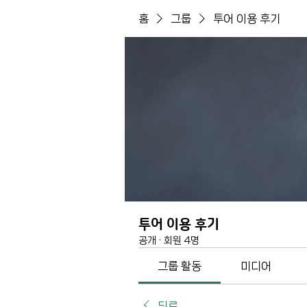
홈
그룹
투어 이용 후기
투어 이용 후기
공개
·
회원 4명
그룹 활동
미디어
뒤로