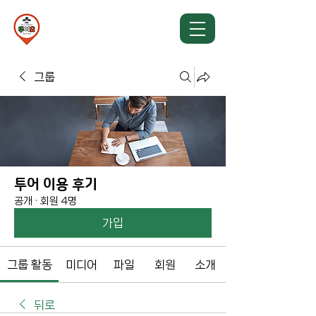
TU Y YO TOUR
뚜이요투어
그룹
투어 이용 후기
공개
·
회원 4명
가입
그룹 활동
미디어
파일
회원
소개
뒤로