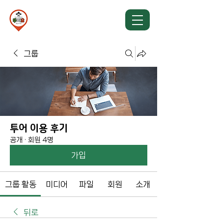
TU Y YO TOUR
뚜이요투어
그룹
투어 이용 후기
공개
·
회원 4명
가입
그룹 활동
미디어
파일
회원
소개
뒤로