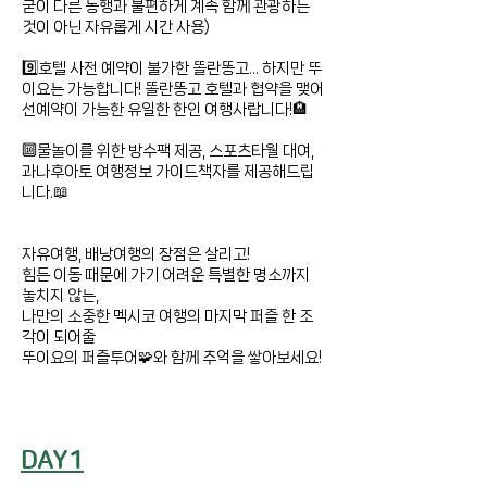
굳이 다른 동행과 불편하게 계속 함께 관광하는
것이 아닌 자유롭게 시간 사용)
9️⃣호텔 사전 예약이 불가한 똘란똥고... 하지만 뚜
이요는 가능합니다! 똘란똥고 호텔과 협약을 맺어
선예약이 가능한 유일한 한인 여행사랍니다!🏨
🔟물놀이를 위한 방수팩 제공, 스포츠타월 대여,
과나후아토 여행정보 가이드책자를 제공해드립
니다.📖
자유여행, 배낭여행의 장점은 살리고!
힘든 이동 때문에 가기 어려운 특별한 명소까지
놓치지 않는,
나만의 소중한 멕시코 여행의 마지막 퍼즐 한 조
각이 되어줄
뚜이요의 퍼즐투어🧩와 함께 추억을 쌓아보세요!
DAY1