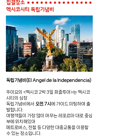
집결장소
멕시코시티 독립기념비
독립기념비(El Angel de la Independencia)
뚜이요의 <멕시코 2박 3일 퍼즐투어>는 멕시코
시티의 심장
독립기념비에서
오전 7시
에 가이드 미팅하여 출
발합니다.
여행객
들이 가장 많이 머무는 레포르마 대로 중심
부에 위치해있어
메트로버스, 전철 등 다양한 대중교통을 이용할
수 있는 장소입니다.