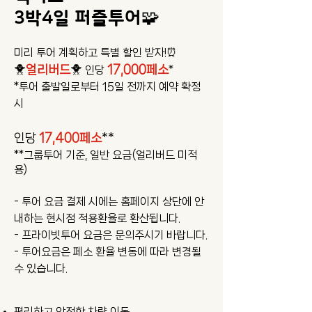
3박4일 퍼즐투어🧩
미리 투어 계획하고 특별 할인 받자!⏰
🐥
얼리버드
🐥
17,000페소
인당
*
*투어 출발일로부터 15일 전까지 예약 확정
시
인당
17,400페소
**
**그룹투어 기준, 일반 요금(얼리버드 미적
용)
- 투어 요금 결제 시에는 홈페이지 상단에 안
내하는 현시점 적용환율로 환산됩니다.
​- 프라이빗투어 요금은 문의주시기 바랍니다.
​- 투어요금은 페소 환율 변동에 따라 변경될
수 있습니다.
편리하고 안전한 차량 이동