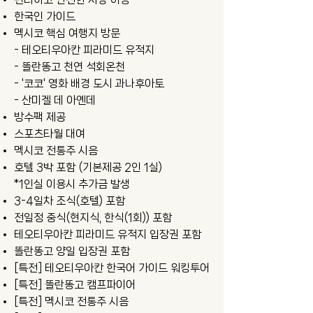
​한국인 가이드
멕시코 핵심 여행지 방문
- ​테오티우아칸 피라미드 유적지
- 똘란똥고 천연 석회온천
- '코코' 영화 배경 도시 과나후아토
- 산미겔 데 아옌데
방수팩 제공
스포츠타월 대여
멕시코 전통주 시음
호텔 3박 포함 (기본제공 2인 1실)
*1인실 이용시 추가금 발생
3-4일차 조식(호텔) 포함
전일정 중식(현지식, 한식(1회)) 포함
​테오티우아칸 피라미드 유적지 입장권 포함
똘란똥고 양일 입장권 포함
[특전] 테오티우아칸 한국어 가이드 워킹투어
[특전] 똘란똥고 캠프파이어
[특전] 멕시코 전통주 시음