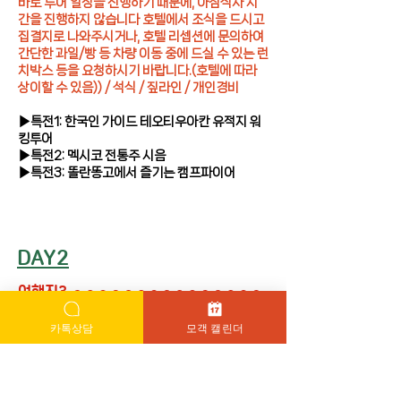
바로 투어 일정을 진행하기 때문에, 아침식사 시
간을 진행하지 않습니다 호텔에서 조식을 드시고
집결지로 나와주시거나, 호텔 리셉션에 문의하여
간단한 과일/빵 등 차량 이동 중에 드실 수 있는 런
치박스 등을 요청하시기 바랍니다.(호텔에 따라
상이할 수 있음)) / 석식 / 짚라인 / 개인경비 ​
▶특전1: 한국인 가이드 테오티우아칸 유적지 워
킹투어
▶특전2: 멕시코 전통주 시음
▶특전3:
똘란똥고에서 즐기는 캠프파이어
DAY2
여행지3
세계문화유산도시 과나후아토
카톡상담
모객 캘린더