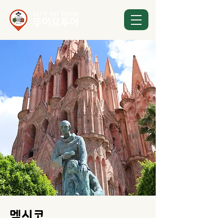
TU Y YO TOUR
뚜이요투어
멕시코 ​