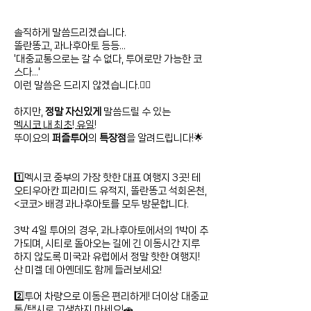
솔직하게 말씀드리겠습니다.
똘란똥고, 과나후아토 등등...
'대중교통으로는 갈 수 없다, 투어로만 가능한 코
스다...'
이런 말씀은 드리지 않겠습니다.🙅‍♀️
하지만,
정말 자신있게
말씀드릴 수 있는
멕시코 내 최초! 유일!
뚜이요의
퍼즐투어
의
특장점
을 알려드립니다!🌟
1️⃣멕시코 중부의 가장 핫한 대표 여행지 3곳! 테
오티우아칸 피라미드 유적지, 똘란똥고 석회온천,
<코코> 배경 과나후아토를 모두 방문합니다.
3박 4일 투어의 경우, 과나후아토에서의 1박이 추
가되며, 시티로 돌아오는 길에 긴 이동시간 지루
하지 않도록 미국과 유럽에서 정말 핫한 여행지!
산 미겔 데 아옌데도 함께 들러보세요!
2️⃣투어 차량으로 이동은 편리하게! 더이상 대중교
통/택시로 고생하지 마세요!🚗