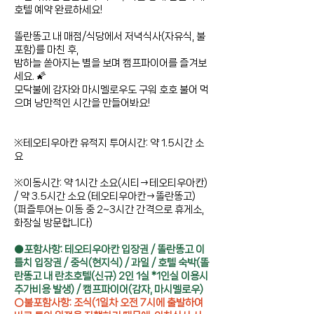
호텔 예약 완료하세요!
똘란똥고 내 매점/식당에서 저녁식사(자유식, 불
포함)를 마친 후,
밤하늘 쏟아지는 별을 보며 캠프파이어를 즐겨보
세요.
🌠
모닥불에 감자와 마시멜로우도 구워 호호 불어 먹
으며 낭만적인 시간을 만들어봐요!
※테오티우아칸 유적지 투어시간: 약 1.5시간 소
요
※이동시간: 약 1시간 소요(시티→테오티우아칸)
/ 약 3.5시간 소요 (테오티우아칸→똘란똥고)
(퍼즐투어는 이동 중 2~3시간 간격으로 휴게소,
화장실 방문합니다)
●포함사항: 테오티우아칸 입장권 / 똘란똥고 이
틀치 입장권 / 중식(현지식) / 과일 / 호텔 숙박(똘
란똥고 내 란초호텔(신규) 2인 1실 *1인실 이용시
추가비용 발생) / 캠프파이어(감자, 마시멜로우)
○불포함사항: 조식(1일차 오전 7시에 출발하여