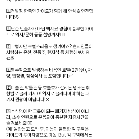
3️⃣전일정 한국인 가이드가 함께 해 안심 & 안전합
니다!💪
4️⃣단순 인솔자가 아닌 멕시코 경험이 풍부한 가이
드로 역사/문화 등등 설명까지!💁‍♂️
5️⃣그렇지만 로컬스러움도 챙겨야죠? 현지인들이
사랑하는 온천, 전통주, 현지식 등 체험해보세요.
🌮🥂
6️⃣필수적으로 발생하는 비용인 호텔(2인1실), 차
량, 입장권, 점심식사 등 포함합니다.✅
7️⃣미술관, 박물관 등 호불호가 갈리는 명소는 취
향별로 골라 가세요! 억지로 끌려다녀야 하는 패
키지 관광이 아닙니다!❌
8️⃣수십명이 한 그룹이 되는 패키지 방식이 아니
라, 소수 인원으로 운용되어 충분한 자유시간을
즐겨보세요!🙆‍♀️
(예: 똘란똥고 도착 후, 이동이 불편한 각 구역은
가이드와 투어차량으로 이동, But 각 구역에서는