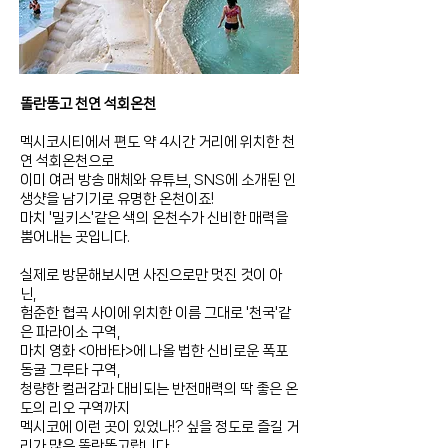
똘란똥고 천연 석회온천
멕시코시티에서 편도 약 4시간 거리에 위치한 천
연 석회온천으로
이미 여러 방송 매체와 유튜브, SNS에 소개된 인
생샷을 남기기로 유명한 온천이죠!
마치 '밀키스'같은 색의 온천수가 신비한 매력을
뿜어내는 곳입니다.
실제로 방문해보시면 사진으로만 멋진 것이 아
닌,
험준한 협곡 사이에 위치한 이름 그대로 '천국'같
은 파라이소 구역,
마치 영화 <아바타>에 나올 법한 신비로운 폭포
동굴 그루타 구역,
청량한 컬러감과 대비되는 반전매력의 딱 좋은 온
도의 리오 구역까지
멕시코에 이런 곳이 있었나!? 싶을 정도로 즐길 거
리가 많은 똘란똥고랍니다.