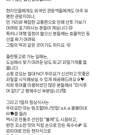
현지인들에게도 외국인 관광객들에게도 아주 유
명한 관광지이나,
먼 거리와 복잡한 교통편으로 인해 선뜻 가보기
어려워 포기하시는 분들이 계십니다.😥
특히나 여행 일정이 짧으신 분들​께는 효율적인 동
선을 짜기 어려워
그림의 떡과 같은 곳이기도 하지요. 🫢​
똘란똥고로 가는 길에는,
도심에서 찾기 어려운 당도 최고! 과일가게를 들
릅니다.
쇼핑 강요는 절대 NO! 뚜이요가 신선하고 맛좋은
과일을 시식해보실 수 있게 제공해드려요🥭💝
저희 투어를 이용하셨던 많은 분들께서 "미식투
어 같다"고 평해주신 부분입니다🥰
그리고 1일차 점심식사는
뚜이요만 아는 원조할머니맛집! a.k.a 봉봉이네
🐶🐕를 들러
멕시코 전통주 선인장 "뿔께"도 시음하고,
완전 꼬소한 맛의 직접 손으로 만든 옥수수🌽 또
르띠야로 만든 현지식으로