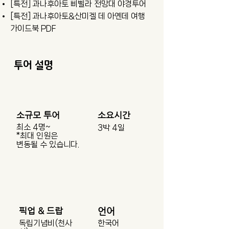
[특전] 과나후아토 삐삘라 전망대 야경투어
[특전] 과나후아토&산미겔 데 아옌데 여행
가이드북 PDF
​투어 설명
소규모 투어
소요시간
최소 4명~
3박 4일
​*최대 인원은
변동될 수 있습니다.
​픽업 & 드랍
언어
독립기념비(천사
한국어