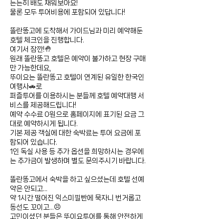
든든히 배도 채워보아요!
물론 모두 투어비용에 포함되어 있답니다!
똘란똥고에 도착해서 가이드님과 미리 예
약해둔
호텔 체크인을 진행합니다.
여기서 잠깐!🤚
원래 똘란똥고 호텔은 예약이 불가하고 현장 구매
만 가능한데요,
뚜이요는 똘란똥고 호텔이 연계된 유일한 한국인
여행사🚗로
퍼즐투어를 이용하시는 분들께 호텔 예약대행 서
비스를 제공해드립니다!
예약 수수료 0원으로 홈페이지에 표기된 요금 그
대로 예약하시게 됩니다.
기본 제공 객실에 대한 숙박료는 투어 요금에 포
함되어 있습니다.
1인 독실 사용 등 추가 옵션을 희망하시는 경우에
는 추가금이 발생하며 별도 문의주시기 바랍니다.
똘란똥고에서 숙박을 하고 싶으셨는데 호텔 선예
약은 안되고...
약 1시간 떨어진 익스미낄빤에 묵자니 번거롭고
동선도 꼬이고...😣
고민이셨던 분들은 뚜이요투어를 통해 안전하게